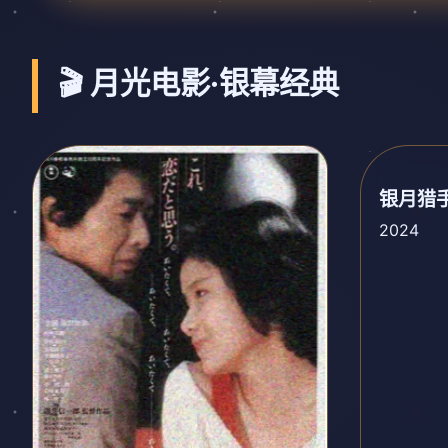
🎬 月光电影·银幕经典
银月猎
2024