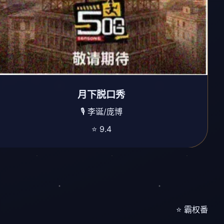
月下脱口秀
🎙️ 李诞/庞博
⭐ 9.4
⭐ 霸权番