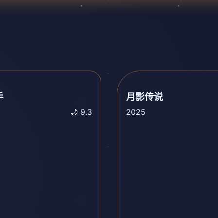
手
月影传说
🌙 9.3
2025