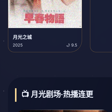
月光之城
2025
🌙 9.5
📺 月光剧场·热播连更