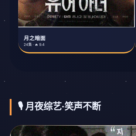
月之暗面
24集 · 🔥 9.4
🎙️ 月夜综艺·笑声不断