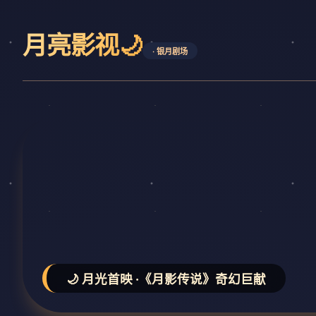
月亮影视🌙
· 银月剧场
🌙 月光首映 ·《月影传说》奇幻巨献