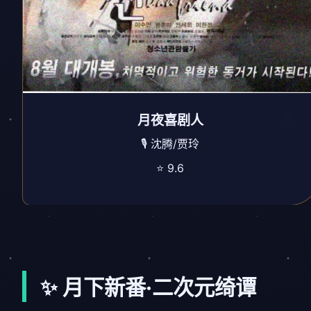
月夜喜剧人
🎙️ 沈腾/贾玲
⭐ 9.6
✨ 月下新番·二次元绮谭