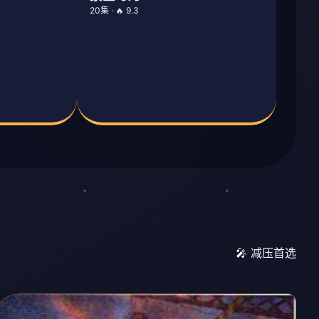
20集 · 🔥 9.3
🎤 减压首选